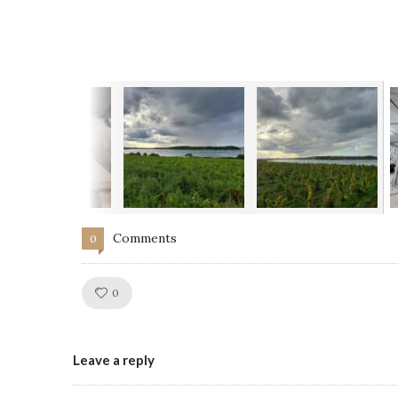
Comments
0
Like!
0
Leave a reply