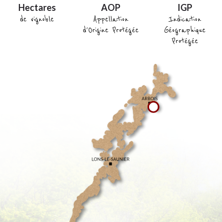
Hectares
AOP
IGP
de vignoble
Appellation
Indication
d'Origine Protégée
Géographique
Protégée