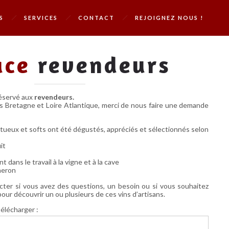
S
SERVICES
CONTACT
REJOIGNEZ NOUS !
ace
revendeurs
éservé aux
revendeurs
.
 Bretagne et Loire Atlantique, merci de nous faire une demande
itueux et softs ont été dégustés, appréciés et sélectionnés selon
it
dans le travail à la vigne et à la cave
neron
cter si vous avez des questions, un besoin ou si vous souhaitez
ur découvrir un ou plusieurs de ces vins d’artisans.
télécharger :