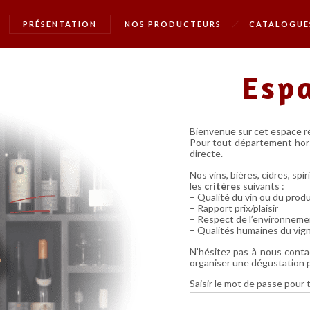
PRÉSENTATION
NOS PRODUCTEURS
CATALOGUE
Esp
Bienvenue sur cet espace r
Pour tout département hors
directe.
Nos vins, bières, cidres, spir
les
critères
suivants :
– Qualité du vin ou du produ
– Rapport prix/plaisir
– Respect de l’environnement 
– Qualités humaines du vig
N’hésitez pas à nous conta
organiser une dégustation po
Saisir le mot de passe pour 