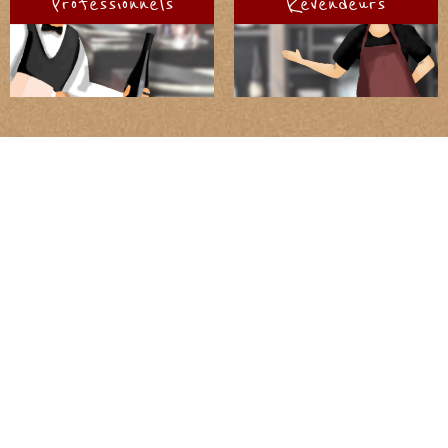
Professionnels
Revendeurs
Domaine de la Jasse d'Isnard
Superbes rapports qualité/prix
Domaine de la Rectorie
Domaine historique de Banyuls !
Domaine de Medeilhan
Vins "plaisirs"
Domaine des Prés Lasses
Terroir de schistes
Domaine Félines Jourdan
La fraîcheur du Sud
Domaine Gauby
Notre chouchou!
Domaine La Rune