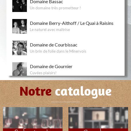
Domaine Bassac
Un domaine très prometteur !
Domaine Berry-Althoff / Le Quai à Raisins
Le naturel avec maîtrise
Domaine de Courbissac
Un brin de folie dans le Minervois
Domaine de Gournier
Cuvées plaisirs!
Notre
catalogue
Domaine de l'Escattes
Magnifique découverte à Sommières
Domaine de la Garance
Du vivant, à contre-courant !