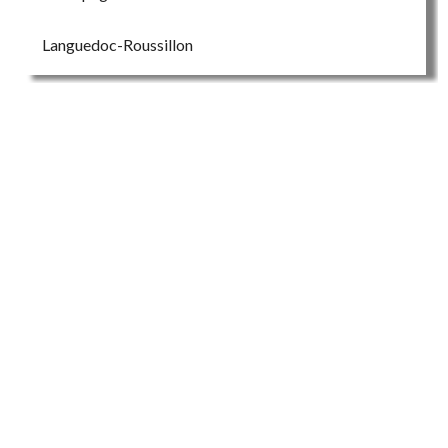
Languedoc-Roussillon
Bretagne
Rhône
Sud-Ouest
Bugey
✈Je pars en Italie!