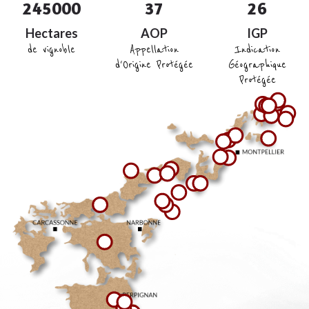
2
4
5
0
0
0
3
7
2
6
Hectares
AOP
IGP
de vignoble
Appellation
Indication
d'Origine Protégée
Géographique
Protégée