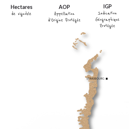
IGP
Hectares
AOP
Indication
de vignoble
Appellation
Géographique
d'Origine Protégée
Protégée