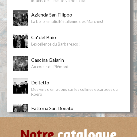
intacts de la Haute Valpolicella!
Azienda San Filippo
La belle simplicité italienne des Marches!
Ca' del Baio
L'excellence du Barbaresco !
Cascina Galarin
Au coeur du Piémont
Deltetto
Des vins d'émotions sur les collines escarpées du
Roero
Fattoria San Donato
Au coeur de l'appellation Chianti
Notre
catalogue
Feudo Montoni