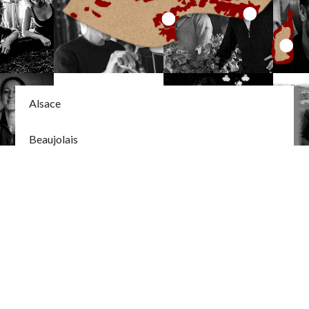
Alsace
Beaujolais
Corse
Bourgogne
Val de Loire
Bordeaux