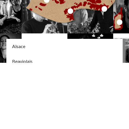
Alsace
Beaujolais
Corse
Bourgogne
Val de Loire
Bordeaux