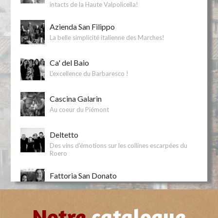
intacts de la Haute Valpolicella!
Azienda San Filippo
La belle simplicité italienne des Marches!
Ca' del Baio
L'excellence du Barbaresco !
Cascina Galarin
Au coeur du Piémont
Deltetto
Des vins d'émotions sur les collines escarpées du
Roero
Fattoria San Donato
Au coeur de l'appellation Chianti
Notre
catalogue
Feudo Montoni