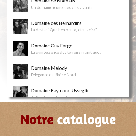
Domaine de Mathalis
Un domaine jeune, des vins vivants !
Domaine des Bernardins
La devise "Que ben beura, dieu veira"
Domaine Guy Farge
La quintessence des terroirs granitiques
Domaine Melody
L'élégance du Rhône Nord
Domaine Raymond Usseglio
Authentique et identitaire
Domaine Wilfried
Notre
catalogue
Solaire et sincère !
Galia