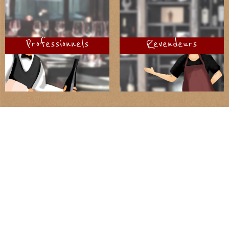
Pur fruit !
La Porte du Vin
Professionnels
Revendeurs
Des vins qui ron-rhônent !
Vignerons d'Estézargues
Coopérative de qualité
Vignobles Petit-Roudil
Un futur grand domaine de l'appellation Tavel