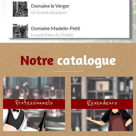
Domaine le Verger
Un Grand classique !
Domaine Madelin-Petit
Le petit frère du Chablis
Domaine Paquet
Notre
catalogue
Aux pieds des roches de Solutré et de Vergisson !
Domaine Patrick Hudelot
Petite pépite de la Côte de Nuits !
Domaine Xavier Yverneau
Professionnels
Revendeurs
La renaissance d'un vignoble oublié !