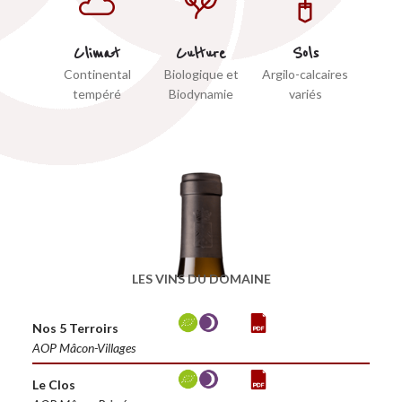
Climat
Culture
Sols
Continental
Biologique et
Argilo-calcaires
tempéré
Biodynamie
variés
LES VINS DU DOMAINE
Nos 5 Terroirs
AOP Mâcon-Villages
Le Clos