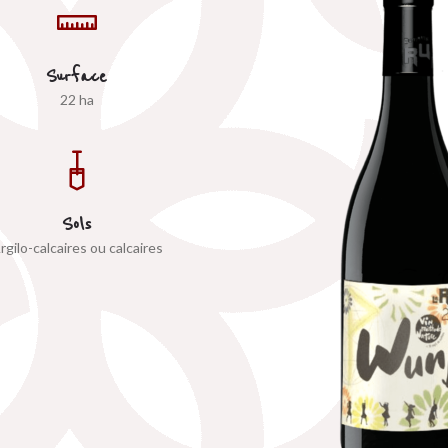
Surface
22 ha
Sols
rgilo-calcaires ou calcaires