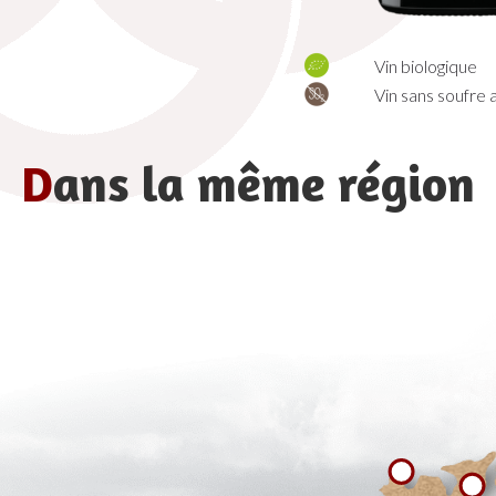
Vin biologique
Vin sans soufre 
D
ans la même région