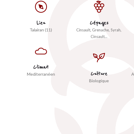
Lieu
Cépages
Talairan (11)
Cinsault, Grenache, Syrah,
Cinsault...
Climat
Culture
Mediterranéen
A
Biologique