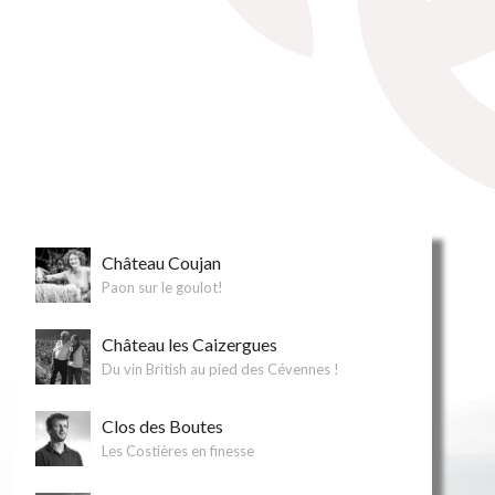
Château Coujan
Paon sur le goulot!
Château les Caizergues
Du vin British au pied des Cévennes !
Clos des Boutes
Les Costières en finesse