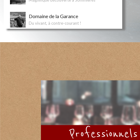
Magnifique découverte à Sommières
Domaine de la Garance
Du vivant, à contre-courant !
Domaine de la Jasse d'Isnard
Superbes rapports qualité/prix
Domaine de la Rectorie
Domaine historique de Banyuls !
Domaine de Medeilhan
Vins "plaisirs"
Domaine des Prés Lasses
Terroir de schistes
Professionnels
Domaine Félines Jourdan
La fraîcheur du Sud