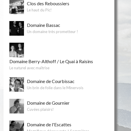
Clos des Reboussiers
Le haut du Pic!
Domaine Bassac
Un domaine très prometteur !
Domaine Berry-Althoff / Le Quai à Raisins
Le naturel avec maîtrise
Domaine de Courbissac
Un brin de folie dans le Minervois
Domaine de Gournier
Cuvées plaisirs!
Domaine de l'Escattes