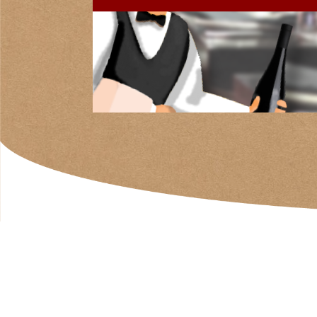
Domaine Gauby
Notre chouchou!
Domaine La Rune
L'accent du Sud
Domaine les Aurelles
Un petit domaine aux grandes idées
Domaine Les Creisses
Le blockbuster du Languedoc
Domaine les Païssels
Tous les chemins mènent à Saint-Chinian
Domaine Olivier Pithon
Ami des bêtes et amoureux du Roussillon