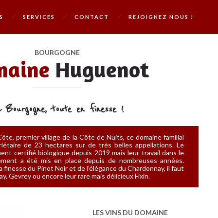
S
SERVICES
CONTACT
REJOIGNEZ NOUS !
BOURGOGNE
maine
Huguenot
 Bourgogne, toute en finesse !
ôte, premier village de la Côte de Nuits, ce domaine familial
iétaire de 23 hectares sur de très belles appellations. Le
ent certifié biologique depuis 2019 mais leur travail dans le
nement a été mis en place depuis de nombreuses années.
 finesse du Pinot Noir et de l’élégance du Chardonnay, il faut
y, Gevrey ou encore leur rare mais délicieux Fixin.
LES VINS DU DOMAINE