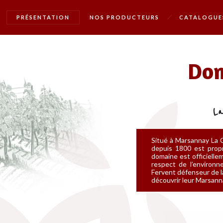
PRÉSENTATION
NOS PRODUCTEURS
CATALOGUE
Do
La
Situé à Marsannay La C
depuis 1800 est propr
domaine est officiellem
respect de l’environ
Fervent défenseur de la
découvrir leur Marsanna