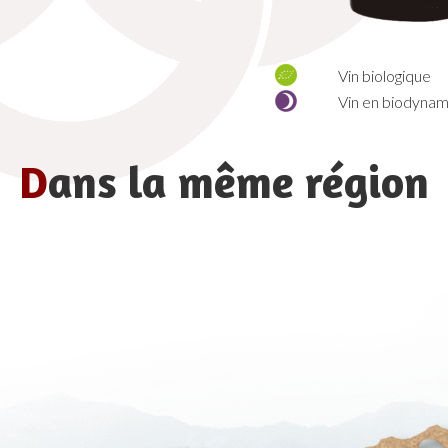
Vin biologique
Vin en biodynam
D
ans la même région