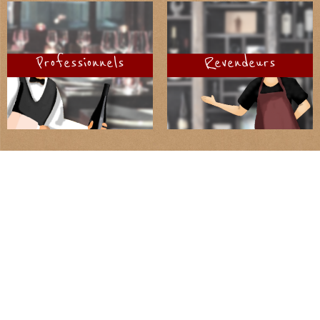
Le premier Grand Cru Classé biologique !
Château Fourcas-Dupré
Professionnels
Revendeurs
Un cadre bucolique à 35km de Bordeaux !
Château des Annereaux
Une histoire viticole vieille de plus de six siècles !