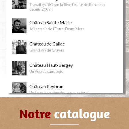
Travail en BIO sur la Rive Droite de Bordeaux
depuis 2009 !
Château Sainte Marie
Joli terroir de l'Entre-Deux-Mers
Château de Callac
Grand vin de Graves
Château Haut-Bergey
Un Pessac sans bois
Château Peybrun
Un terroir, un chemin, une aventure !
Château l'Escarderie
Notre
catalogue
Un tout petit vignoble non loin de la Dordogne !
Château Guiraud