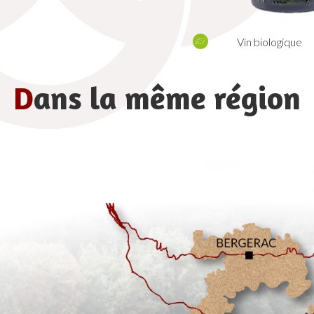
Vin biologique
D
ans la même région