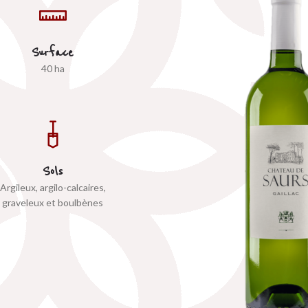
Surface
40 ha
Sols
Argileux, argilo-calcaires,
graveleux et boulbènes