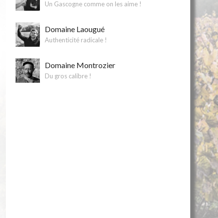
Un Gascogne comme on les aime !
Domaine Laougué
Authenticité radicale !
Domaine Montrozier
Du gros calibre !